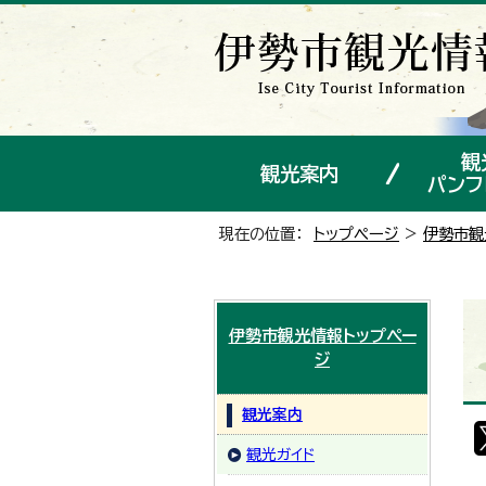
観
観光案内
パンフ
現在の位置：
トップページ
>
伊勢市観
伊勢市観光情報トップペー
ジ
観光案内
観光ガイド