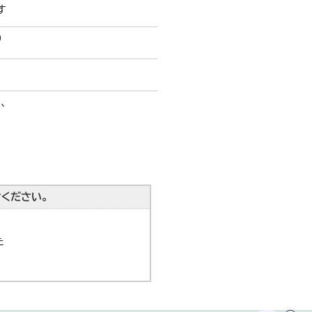
す
)
、
ください。
た