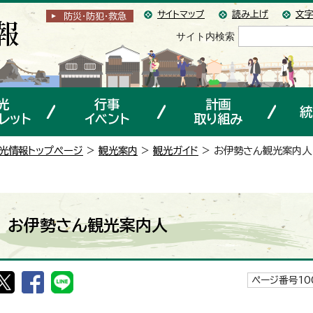
サイトマップ
読み上げ
文字
防災・防犯
・
救急
サイト内検索
光
行事
計画
統
レット
イベント
取り組み
光情報トップページ
>
観光案内
>
観光ガイド
> お伊勢さん観光案内人
お伊勢さん観光案内人
ページ番号10