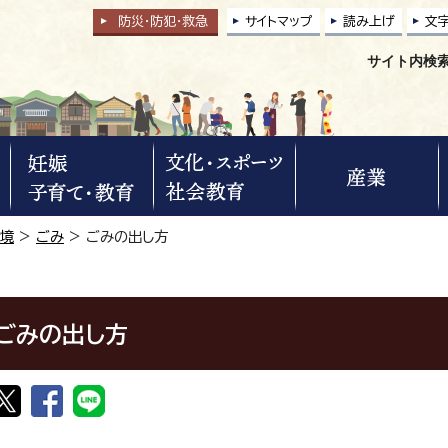
防災・防犯
・
救急
サイトマップ
読み上げ
文
サイト内検
環境
>
ごみ
> ごみの出し方
ごみの出し方