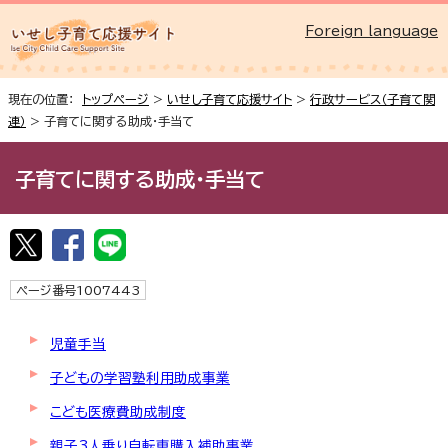
Foreign language
現在の位置：
トップページ
>
いせし子育て応援サイト
>
行政サービス（子育て関
連）
> 子育てに関する助成・手当て
子育てに関する助成・手当て
ページ番号1007443
児童手当
子どもの学習塾利用助成事業
こども医療費助成制度
親子3人乗り自転車購入補助事業