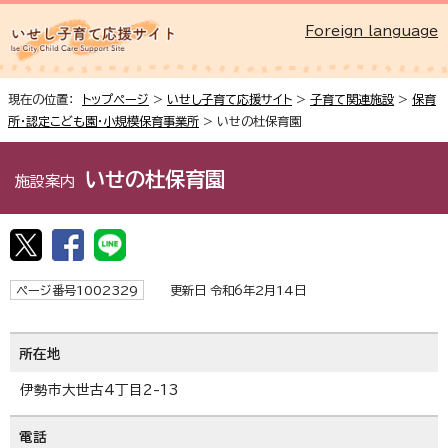
Foreign language
現在の位置：
トップページ
>
いせし子育て応援サイト
>
子育て関連施設
>
保育
所・認定こども園・小規模保育事業所
> いせの杜保育園
いせの杜保育園
施設案内
ページ番号1002329
更新日 令和6年2月14日
所在地
伊勢市大世古4丁目2-13
電話