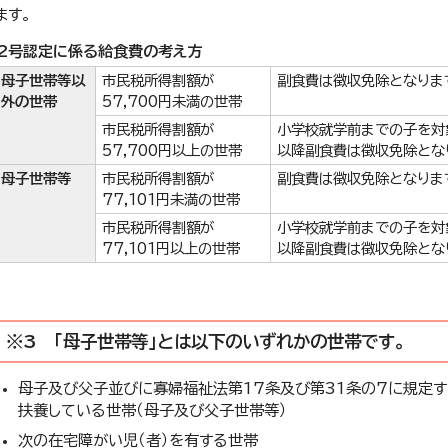
ます。
2号認定に係る給食費の考え方
母子世帯等以
市民税所得割額が
副食費は徴収免除となりま
外の世帯
57,700円未満の世帯
市民税所得割額が
小学校就学前までの子を対
57,700円以上の世帯
以降副食費は徴収免除とな
母子世帯等
市民税所得割額が
副食費は徴収免除となりま
77,101円未満の世帯
市民税所得割額が
小学校就学前までの子を対
77,101円以上の世帯
以降副食費は徴収免除とな
※3 「母子世帯等」とは以下のいずれかの世帯です。
母子及び父子並びに寡婦福祉法第17条及び第31条の7に規定
扶養している世帯（母子及び父子世帯等）
次の在宅障がい児（者）を有する世帯