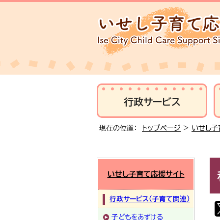
行政サービス
現在の位置：
トップページ
>
いせし子
いせし子育て応援サイト
行政サービス（子育て関連）
子どもをあずける