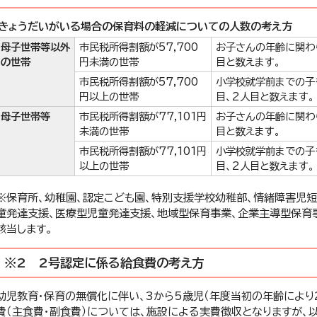
きょうだいがいる場合の保育料の軽減についての人数の考え方
母子世帯等以外
市民税所得割額が57,700
お子さんの年齢に関わ
の世帯
円未満の世帯
目と数えます。
市民税所得割額が57,700
小学校就学前までの子
円以上の世帯
目、2人目と数えます。
母子世帯等
市民税所得割額が77,101円
お子さんの年齢に関わ
未満の世帯
目と数えます。
市民税所得割額が77,101円
小学校就学前までの子
以上の世帯
目、2人目と数えます。
※保育所、幼稚園、認定こども園、特別支援学校幼稚部、情緒障害児
童発達支援、医療型児童発達支援、地域型保育事業、企業主導型保育
該当します。
※2 2号認定に係る給食費の考え方
幼児教育・保育の無償化に伴い、3から5歳児（年度当初の年齢により
費（主食費・副食費）については、施設による実費徴収となりますが、