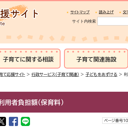
サイトマップ
読み上げ
文
サイト内検索
子育てに関する相談
子育て関連施設
育て応援サイト
>
行政サービス（子育て関連）
>
子どもをあずける
> 
利用者負担額（保育料）
ページ番号10