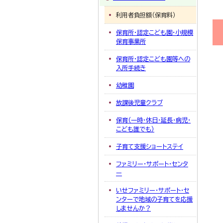
利用者負担額（保育料）
保育所・認定こども園・小規模
保育事業所
保育所・認定こども園等への
入所手続き
幼稚園
放課後児童クラブ
保育（一時・休日・延長・病児・
こども誰でも）
子育て支援ショートステイ
ファミリー・サポート・センタ
ー
いせファミリー・サポート・セ
ンターで地域の子育てを応援
しませんか？