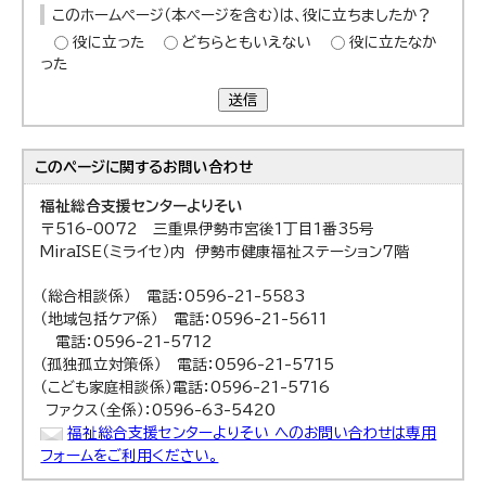
このホームページ（本ページを含む）は、役に立ちましたか？
役に立った
どちらともいえない
役に立たなか
った
送信
このページに関する
お問い合わせ
福祉総合支援センターよりそい
〒516-0072 三重県伊勢市宮後1丁目1番35号
MiraISE（ミライセ）内 伊勢市健康福祉ステーション7階
（総合相談係） 電話：0596-21-5583
（地域包括ケア係） 電話：0596-21-5611
電話：0596-21-5712
（孤独孤立対策係） 電話：0596-21-5715
（こども家庭相談係）電話：0596-21-5716
ファクス（全係）：0596-63-5420
福祉総合支援センターよりそい へのお問い合わせは専用
フォームをご利用ください。