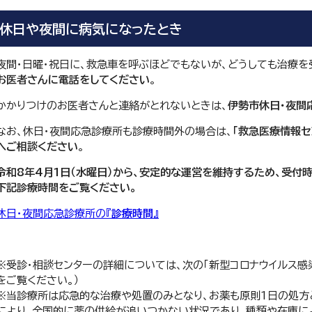
休日や夜間に病気になったとき
夜間・日曜・祝日に、救急車を呼ぶほどでもないが、どうしても治療を
お医者さんに電話をしてください
。
かかりつけのお医者さんと連絡がとれないときは、
伊勢市休日・夜間
なお、休日・夜間応急診療所も診療時間外の場合は、
「救急医療情報セン
へご相談ください
。
令和8年4月1日（水曜日）から、安定的な運営を維持するため、受付
下記診療時間をご覧ください。
休日・夜間応急診療所の『
診療時間
』
※受診・相談センターの詳細については、次の「新型コロナウイルス感
をご覧ください。）
※当診療所は応急的な治療や処置のみとなり、お薬も原則1日の処方
により、全国的に薬の供給が追いつかない状況であり、種類や在庫に