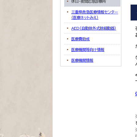
休日・夜間応急診療所
三重県救急医療情報センター
（医療ネットみえ）
AED（自動体外式除細動器）
医療費助成
医療機関等向け情報
医療機関情報