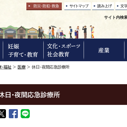
防災・防犯
・
救急
サイトマップ
読み上げ
文
サイト内検
療・福祉
>
医療
> 休日・夜間応急診療所
休日・夜間応急診療所