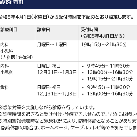
診療時間
令和8年4月1日（水曜日）から受付時間を下記のとおり設定します。
診療科目
診察日
受付時間
（令和8年4月1日から）
内科
月曜日～土曜日
19時15分～21時30分
小児科
（内科医1名体制）
内科
日曜日・祝日
9時45分～11時30分
小児科
12月31日～1月3日
13時00分～16時30分
19時15分～21時30分
歯科
日曜日・祝日
9時45分～11時30分
12月31日～1月3日
13時00分～16時30分
※感染対策を実施しながら診療を行っています。
※診療時間を過ぎると受け付け・診療できませんので、早めにお越し
※特別警報発表時など気象状況により、臨時休診となることがありま
臨時休診の場合は、ホームページ、ケーブルテレビ等でお知らせしま