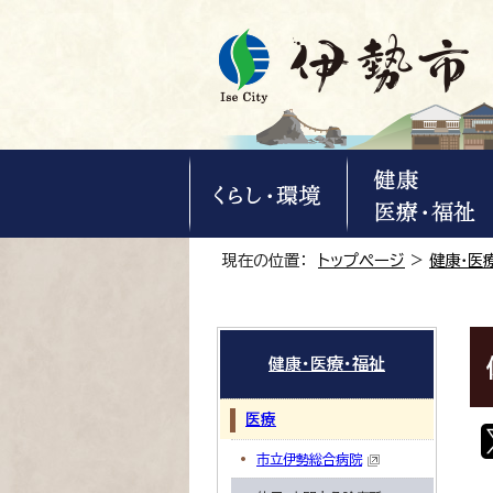
現在の位置：
トップページ
>
健康・医
健康・医療・福祉
医療
市立伊勢総合病院