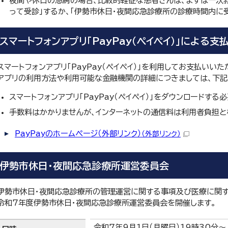
夜間や休日の急病の場合、比較的軽症な患者さんは、まずは一次
って受診」するか、「伊勢市休日・夜間応急診療所の診療時間内に
スマートフォンアプリ「PayPay（ペイペイ）」による
スマートフォンアプリ「PayPay（ペイペイ）」を利用してお支払いいた
アプリの利用方法や利用可能な金融機関の詳細につきましては、下記
スマートフォンアプリ「PayPay（ペイペイ）」をダウンロードする
手数料はかかりませんが、インターネットの通信料は利用者負担と
PayPayのホームページ（外部リンク）
（外部リンク）
伊勢市休日・夜間応急診療所運営委員会
伊勢市休日・夜間応急診療所の管理運営に関する事項及び医療に関
令和7年度伊勢市休日・夜間応急診療所運営委員会を開催します。
令和7年9月1日（月曜日）19時30分～