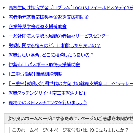
高校生向け探究学習プログラム「Locus」フィールドスタディ
若者地元就職応援奨学金返還支援補助金
企業等奨学金返還支援補助金
一般社団法人伊勢地域勤労者福祉サービスセンター
労働に関する悩みはどこに相談したら良いの？
就職したい場合、どこに相談したら良いの？
伊勢市ITパスポート取得支援補助金
【三重労働局】職業訓練制度
【三重県】就職氷河期世代の方向けの就職支援窓口 マイチャレ
就職マッチングサイト「南三重就活ナビ」
職場でのストレスチェックを行いましょう
より良いホームページにするために、ページのご感想をお聞かせ
このホームページ（本ページを含む）は、役に立ちましたか？