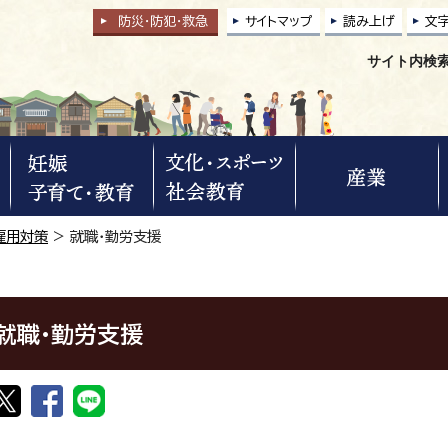
防災・防犯
・
救急
サイトマップ
読み上げ
文
サイト内検
雇用対策
> 就職・勤労支援
就職・勤労支援