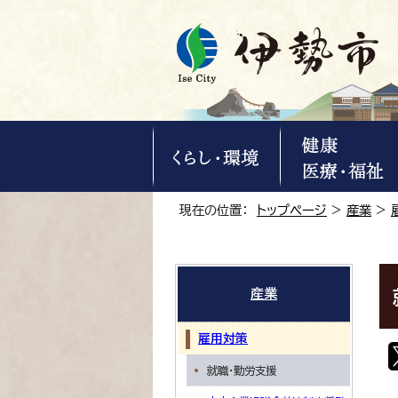
現在の位置：
トップページ
>
産業
>
産業
雇用対策
就職・勤労支援