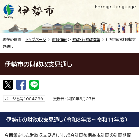
Foreign language
現在の位置：
トップページ
>
市政情報
>
財政・行財政改革
> 伊勢市の財政収支
見通し
伊勢市の財政収支見通し
ページ番号1004286
更新日 令和8年3月27日
伊勢市の財政収支見通し（令和8年度～令和11年度）
今回策定した財政収支見通しは、総合計画後期基本計画の計画期間