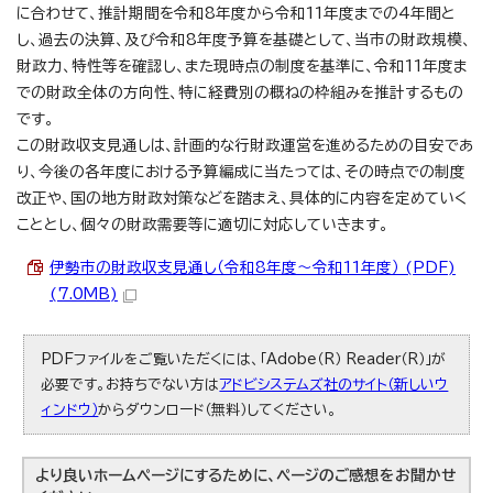
に合わせて、推計期間を令和8年度から令和11年度までの4年間と
し、過去の決算、及び令和8年度予算を基礎として、当市の財政規模、
財政力、特性等を確認し、また現時点の制度を基準に、令和11年度ま
での財政全体の方向性、特に経費別の概ねの枠組みを推計するもの
です。
この財政収支見通しは、計画的な行財政運営を進めるための目安であ
り、今後の各年度における予算編成に当たっては、その時点での制度
改正や、国の地方財政対策などを踏まえ、具体的に内容を定めていく
こととし、個々の財政需要等に適切に対応していきます。
伊勢市の財政収支見通し（令和8年度～令和11年度） (PDF)
(7.0MB)
PDFファイルをご覧いただくには、「Adobe（R） Reader（R）」が
必要です。お持ちでない方は
アドビシステムズ社のサイト（新しいウ
ィンドウ）
からダウンロード（無料）してください。
より良いホームページにするために、ページのご感想をお聞かせ