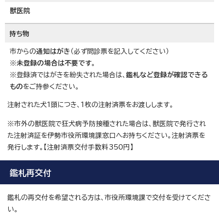
獣医院
持ち物
市からの
通知はがき
（必ず問診票を記入してください）
※
未登録の場合は不要です
。
※登録済ではがきを紛失された場合は、
鑑札など登録が確認できる
もの
をご持参ください。
注射された犬1頭につき、1枚の注射済票をお渡しします。
※市外の獣医院で狂犬病予防接種された場合は、獣医院で発行され
た注射済証を伊勢市役所環境課窓口へお持ちください。注射済票を
発行します。【注射済票交付手数料350円】
鑑札再交付
鑑札の再交付を希望される方は、市役所環境課で交付を受けてくださ
い。