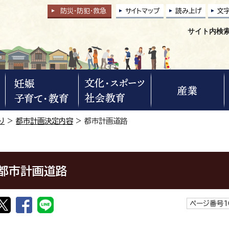
防災・防犯
・
救急
サイトマップ
読み上げ
文
サイト内検
り
>
都市計画決定内容
> 都市計画道路
都市計画道路
ページ番号1