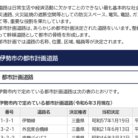
道路は日常生活や経済活動に欠かすことのできない最も基本的な社
災通路、火災延焼の遮断空間等としての防災スペース、電気、電話、ガ
て等、重要な役割を果たしています。
都市計画道路は、あらかじめ都市計画決定された道路をいいます。整
って幹線道路として都市の骨格を形成します。
都市計画では道路の名称、位置、区域、幅員等が決定されます。
伊勢市の都市計画道路
都市計画道路
伊勢市内で定めている都市計画道路は次の表のとおりです。
伊勢市内で定めている都市計画道路（令和6年3月現在）
番号
道路名
決定権者
当初決定
1・3・1
伊勢線
三重県
昭和57年1月19日
3・2・1
外宮度会橋線
三重県
昭和21年6月13日
3・2・2
南勢バイパス
三重県
昭和46年3月31日