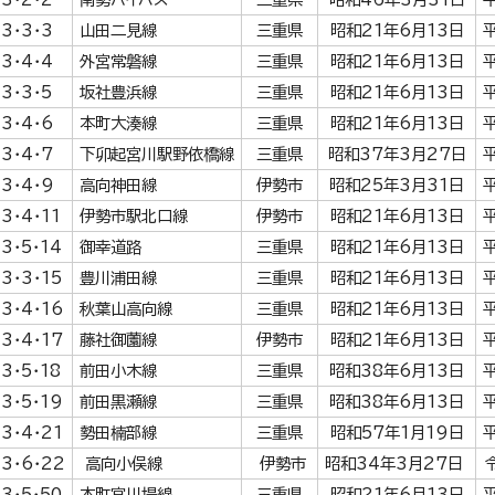
3・3・3
山田二見線
三重県
昭和21年6月13日
3・4・4
外宮常磐線
三重県
昭和21年6月13日
3・3・5
坂社豊浜線
三重県
昭和21年6月13日
3・4・6
本町大湊線
三重県
昭和21年6月13日
3・4・7
下卯起宮川駅野依橋線
三重県
昭和37年3月27日
3・4・9
高向神田線
伊勢市
昭和25年3月31日
3・4・11
伊勢市駅北口線
伊勢市
昭和21年6月13日
3・5・14
御幸道路
三重県
昭和21年6月13日
3・3・15
豊川浦田線
三重県
昭和21年6月13日
3・4・16
秋葉山高向線
三重県
昭和21年6月13日
3・4・17
藤社御薗線
伊勢市
昭和21年6月13日
3・5・18
前田小木線
三重県
昭和38年6月13日
3・5・19
前田黒瀬線
三重県
昭和38年6月13日
3・4・21
勢田楠部線
三重県
昭和57年1月19日
3・6・22
高向小俣線
伊勢市
昭和34年3月27日
3・5・50
本町宮川堤線
三重県
昭和21年6月13日