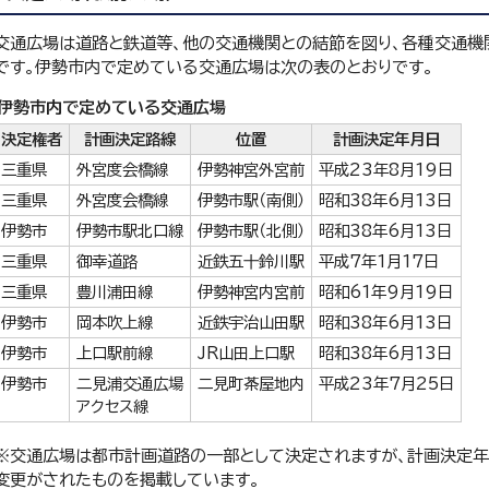
交通広場は道路と鉄道等、他の交通機関との結節を図り、各種交通機
です。伊勢市内で定めている交通広場は次の表のとおりです。
伊勢市内で定めている交通広場
決定権者
計画決定路線
位置
計画決定年月日
三重県
外宮度会橋線
伊勢神宮外宮前
平成23年8月19日
三重県
外宮度会橋線
伊勢市駅（南側）
昭和38年6月13日
伊勢市
伊勢市駅北口線
伊勢市駅（北側）
昭和38年6月13日
三重県
御幸道路
近鉄五十鈴川駅
平成7年1月17日
三重県
豊川浦田線
伊勢神宮内宮前
昭和61年9月19日
伊勢市
岡本吹上線
近鉄宇治山田駅
昭和38年6月13日
伊勢市
上口駅前線
JR山田上口駅
昭和38年6月13日
伊勢市
二見浦交通広場
二見町茶屋地内
平成23年7月25日
アクセス線
※交通広場は都市計画道路の一部として決定されますが、計画決定年
変更がされたものを掲載しています。