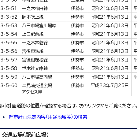
3・5・51
一之木神田線
伊勢市
昭和21年6月13日
3・3・52
岡本吹上線
伊勢市
昭和21年6月13日
3・5・53
八日市場宮川堤線
伊勢市
昭和21年6月13日
3・5・54
上口駅前線
伊勢市
昭和21年6月13日
3・5・55
一之木常磐線
伊勢市
昭和21年6月13日
3・5・56
宮後東紡線
伊勢市
昭和21年6月13日
3・5・57
宮後根起松線
伊勢市
昭和21年6月13日
3・5・58
世木社文庫線
伊勢市
昭和21年6月13日
3・5・59
八日市場高向線
伊勢市
昭和21年6月13日
3・5・60
二見浦交通広場
伊勢市
平成23年7月25日
アクセス線
都市計画道路の位置を確認する場合は、次のリンクからご覧ください
都市計画決定内容（用途地域等）の検索
交通広場（駅前広場）