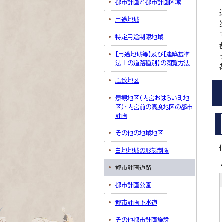
都市計画と都市計画区域
用途地域
特定用途制限地域
【用途地域等】及び【建築基準
法上の道路種別】の閲覧方法
風致地区
景観地区（内宮おはらい町地
区）・内宮前の高度地区の都市
計画
その他の地域地区
白地地域の形態制限
都市計画道路
都市計画公園
都市計画下水道
その他都市計画施設