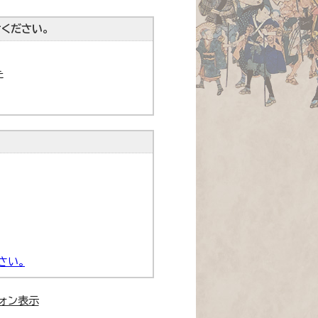
ください。
た
さい。
ォン表示