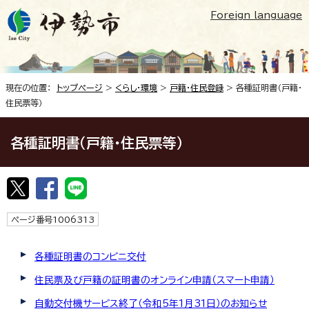
Foreign language
現在の位置：
トップページ
>
くらし・環境
>
戸籍・住民登録
> 各種証明書（戸籍・
住民票等）
各種証明書（戸籍・住民票等）
ページ番号1006313
各種証明書のコンビニ交付
住民票及び戸籍の証明書のオンライン申請（スマート申請）
自動交付機サービス終了（令和5年1月31日）のお知らせ