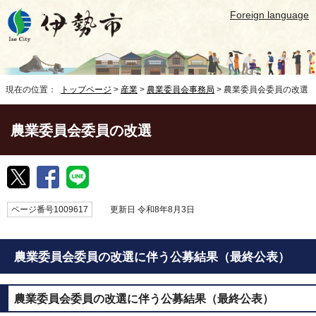
Foreign language
現在の位置：
トップページ
>
産業
>
農業委員会事務局
> 農業委員会委員の改選
農業委員会委員の改選
ページ番号1009617
更新日 令和8年8月3日
農業委員会委員の改選に伴う公募結果（最終公表）
農業委員会委員の改選に伴う公募結果（最終公表）