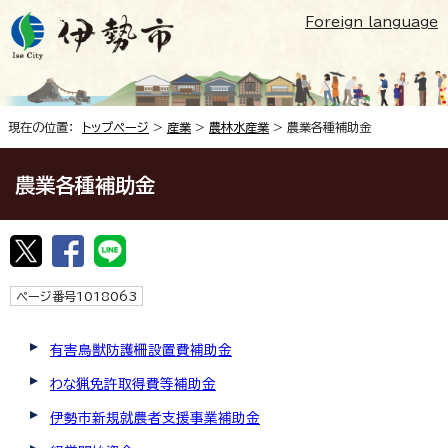
Foreign language
現在の位置：
トップページ
>
産業
>
農林水産業
> 農業各種補助金
農業各種補助金
ページ番号1018063
有害鳥獣防護柵設置費補助金
わな猟免許取得費等補助金
伊勢市新規就農者支援事業補助金