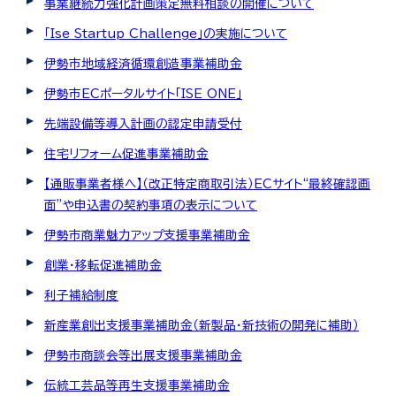
事業継続力強化計画策定無料相談の開催について
「Ise Startup Challenge」の実施について
伊勢市地域経済循環創造事業補助金
伊勢市ECポータルサイト「ISE ONE」
先端設備等導入計画の認定申請受付
住宅リフォーム促進事業補助金
【通販事業者様へ】（改正特定商取引法）ECサイト“最終確認画
面”や申込書の契約事項の表示について
伊勢市商業魅力アップ支援事業補助金
創業・移転促進補助金
利子補給制度
新産業創出支援事業補助金（新製品・新技術の開発に補助）
伊勢市商談会等出展支援事業補助金
伝統工芸品等再生支援事業補助金