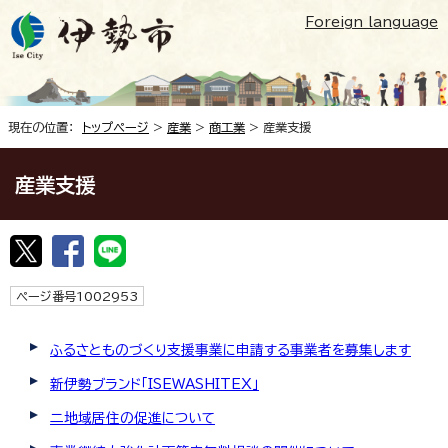
Foreign language
現在の位置：
トップページ
>
産業
>
商工業
> 産業支援
産業支援
ページ番号1002953
ふるさとものづくり支援事業に申請する事業者を募集します
新伊勢ブランド「ISEWASHITEX」
二地域居住の促進について