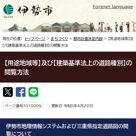
Foreign language
現在の位置：
トップページ
>
まちづくり
>
都市計画決定内容
> 【用途地域等】及
び【建築基準法上の道路種別】の閲覧方法
【用途地域等】及び【建築基準法上の道路種別】の
閲覧方法
ページ番号1018009
更新日 令和8年4月28日
伊勢市地理情報システムおよび三重県指定道路図の閲
覧について