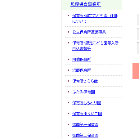
規模保育事業所
保育所・認定こども園 評価
について
公立保育所運営事業
保育所・認定こども園等入所
申込書類等
明倫保育所
浜郷保育所
保育所きらら館
ふたみ保育園
保育所しらとり園
保育所ゆりかご園
御薗第一保育園
御薗第二保育園