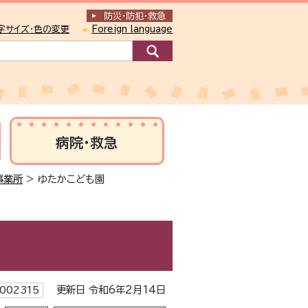
防災・防犯
・
救急
字サイズ・色の変更
Foreign language
病院・救急
事業所
> ゆたかこども園
更新日 令和6年2月14日
002315