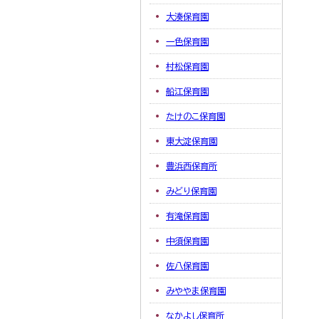
大湊保育園
一色保育園
村松保育園
船江保育園
たけのこ保育園
東大淀保育園
豊浜西保育所
みどり保育園
有滝保育園
中須保育園
佐八保育園
みややま保育園
なかよし保育所