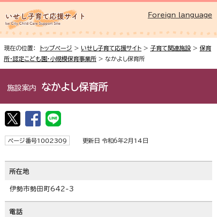
Foreign language
現在の位置：
トップページ
>
いせし子育て応援サイト
>
子育て関連施設
>
保育
所・認定こども園・小規模保育事業所
> なかよし保育所
なかよし保育所
施設案内
ページ番号1002309
更新日 令和6年2月14日
所在地
伊勢市勢田町642-3
電話