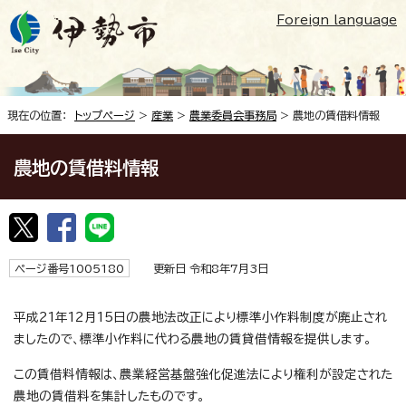
Foreign language
現在の位置：
トップページ
>
産業
>
農業委員会事務局
> 農地の賃借料情報
農地の賃借料情報
ページ番号1005180
更新日 令和8年7月3日
平成21年12月15日の農地法改正により標準小作料制度が廃止され
ましたので、標準小作料に代わる農地の賃貸借情報を提供します。
この賃借料情報は、農業経営基盤強化促進法により権利が設定された
農地の賃借料を集計したものです。