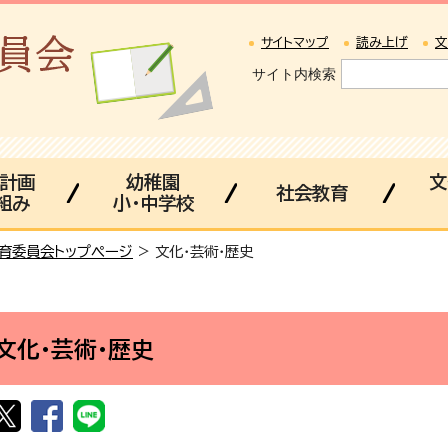
サイトマップ
読み上げ
文
サイト内検索
・計画
幼稚園
文
社会教育
組み
小・中学校
育委員会トップページ
> 文化・芸術・歴史
文化・芸術・歴史