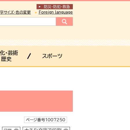
防災・防犯
・
救急
字サイズ・色の変更
Foreign language
化・芸術
スポーツ
歴史
ページ番号1007250