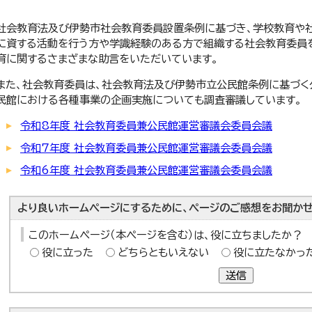
社会教育法及び伊勢市社会教育委員設置条例に基づき、学校教育や
に資する活動を行う方や学識経験のある方で組織する社会教育委員を
育に関するさまざまな助言をいただいています。
また、社会教育委員は、社会教育法及び伊勢市立公民館条例に基づく
民館における各種事業の企画実施についても調査審議しています。
令和8年度 社会教育委員兼公民館運営審議会委員会議
令和7年度 社会教育委員兼公民館運営審議会委員会議
令和6年度 社会教育委員兼公民館運営審議会委員会議
より良いホームページにするために、ページのご感想をお聞かせ
このホームページ（本ページを含む）は、役に立ちましたか？
役に立った
どちらともいえない
役に立たなかっ
送信