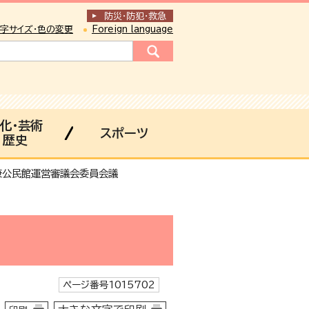
防災・防犯
・
救急
字サイズ・色の変更
Foreign language
化・芸術
スポーツ
歴史
兼公民館運営審議会委員会議
ページ番号1015702