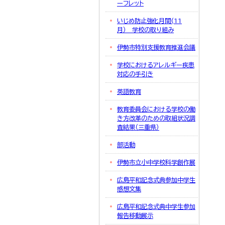
ーフレット
いじめ防止強化月間(11
月） 学校の取り組み
伊勢市特別支援教育推進会議
学校におけるアレルギー疾患
対応の手引き
英語教育
教育委員会における学校の働
き方改革のための取組状況調
査結果（三重県）
部活動
伊勢市立小中学校科学創作展
広島平和記念式典参加中学生
感想文集
広島平和記念式典中学生参加
報告移動展示