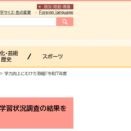
防災・防犯
・
救急
字サイズ・色の変更
Foreign language
化・芸術
スポーツ
歴史
> 学力向上にむけた取組「令和7年度
・学習状況調査の結果を