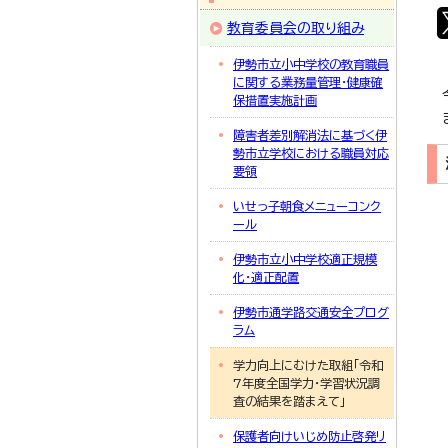
教育委員会の取り組み
伊勢市立小中学校の教育職員
に関する業務量管理・健康確
保措置実施計画
障害者差別解消法に基づく伊
勢市立学校における職員対応
要領
いせっ子朝食メニューコンク
ール
伊勢市立小中学校適正規模
化・適正配置
伊勢市通学路交通安全プログ
ラム
学力向上にむけた取組「令和
7年度全国学力・学習状況調
査の結果を踏まえて」
保護者向けいじめ防止啓発リ