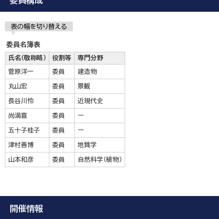
委員構成
表の幅を切り替える
委員名簿表
氏名（敬称略）
役割等
専門分野
菅原洋一
委員
建造物
丸山宏
委員
景観
長谷川怜
委員
近現代史
尚満喜
委員
ー
五十子桂子
委員
ー
津村善博
委員
地質学
山本和彦
委員
自然科学（植物）
開催情報