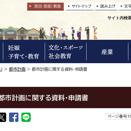
防災・防犯
・
救急
サイトマップ
読み上げ
文
サイト内検
り
>
都市計画
> 都市計画に関する資料・申請書
都市計画に関する資料・申請書
ページ番号10