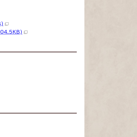
)
4.5KB)