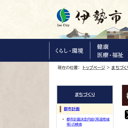
現在の位置：
トップページ
>
まちづく
まちづくり
都市計画
都市計画決定内容（用途地域
等）の検索