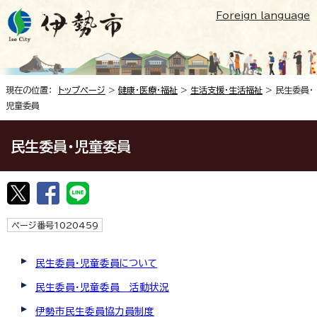
Foreign language
現在の位置：
トップページ
>
健康・医療・福祉
>
生活支援・生活福祉
> 民生委員・
児童委員
民生委員・児童委員
ページ番号1020459
民生委員・児童委員について
民生委員・児童委員 活動状況
伊勢市民生委員協力員制度