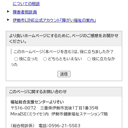
についての相談
障害者相談員
伊勢市LINE公式アカウント「障がい福祉の案内」
より良いホームページにするために、ページのご感想をお聞かせ
ください。
このホームページ（本ページを含む）は、役に立ちましたか？
役に立った
どちらともいえない
役に立たなか
った
送信
このページに関する
お問い合わせ
福祉総合支援センターよりそい
〒516-0072 三重県伊勢市宮後1丁目1番35号
MiraISE（ミライセ）内 伊勢市健康福祉ステーション7階
（総合相談係） 電話：0596-21-5583