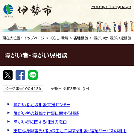
Foreign language
現在の位置：
トップページ
>
くらし・環境
>
各種相談
> 障がい者・障がい児相談
障がい者・障がい児相談
ページ番号1004136
更新日 令和3年6月9日
障がい者地域相談支援センター
障がい者の就職や仕事に関する相談
障がい者に関する相談の窓口
重症心身障害児（者）の生活に関する相談・福祉サービスの利用