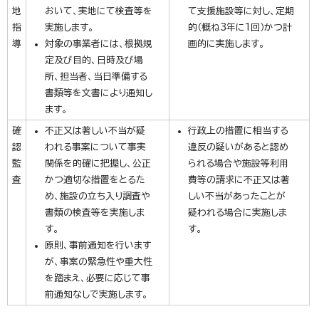
地
おいて、実地にて検査等を
て支援施設等に対し、定期
指
実施します。
的（概ね3年に1回）かつ計
導
対象の事業者には、根拠規
画的に実施します。
定及び目的、日時及び場
所、担当者、当日準備する
書類等を文書により通知し
ます。
確
不正又は著しい不当が疑
行政上の措置に相当する
認
われる事案について事実
違反の疑いがあると認め
監
関係を的確に把握し、公正
られる場合や施設等利用
査
かつ適切な措置をとるた
費等の請求に不正又は著
め、施設の立ち入り調査や
しい不当があったことが
書類の検査等を実施しま
疑われる場合に実施しま
す。
す。
原則、事前通知を行います
が、事案の緊急性や重大性
を踏まえ、必要に応じて事
前通知なしで実施します。