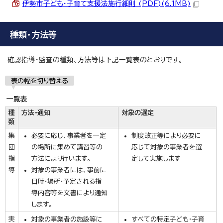
伊勢市子ども・子育て支援法施行細則 (PDF)(6.1MB)
種類・方法等
確認指導・監査の種類、方法等は下記一覧表のとおりです。
表の幅を切り替える
一覧表
種
方法・通知
対象の選定
類
集
必要に応じ、事業者を一定
制度改正等により必要に
団
の場所に集めて講習等の
応じて対象の事業者を選
指
方法により行います。
定して実施します
導
対象の事業者には、事前に
日時・場所・予定される指
導内容等を文書により通知
します。
実
対象の事業者の施設等に
すべての特定子ども・子育