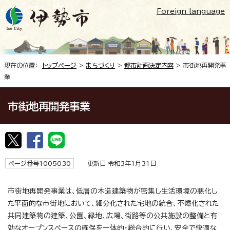
Foreign language
現在の位置：
トップページ
>
まちづくり
>
都市計画決定内容
> 市街地再開発事
業
市街地再開発事業
ページ番号1005030
更新日 令和3年1月31日
市街地再開発事業は、低層の木造建築物が密集し生活環境の悪化し
た平面的な市街地において、細分化された宅地の統合、不燃化された
共同建築物の建築、公園、緑地、広場、街路等の公共施設の整備と有
効なオープンスペースの確保を一体的・総合的に行い、安全で快適な