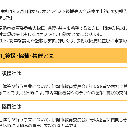
【令和4年2月1日から、オンラインで後援等の名義使用申請、変更報
ました】
伊勢市教育委員会の後援・協賛・共催を希望するときは、指定の様式に
付書類の提出もしくはオンライン申請が必要になります。
以下、簡単な説明を記載します。詳しくは、事務取扱要綱並びに申請
1_後援・協賛・共催とは
後援とは
団体等が行う事業について、伊勢市教育委員会がその趣旨や内容に
ることです。具体的には、市内関係機関へのチラシの配架、賞状の交付
協賛とは
団体等が行う事業について、伊勢市教育委員会がその趣旨に賛同しそ
具体的には物品の貸出、広報の協力等です。