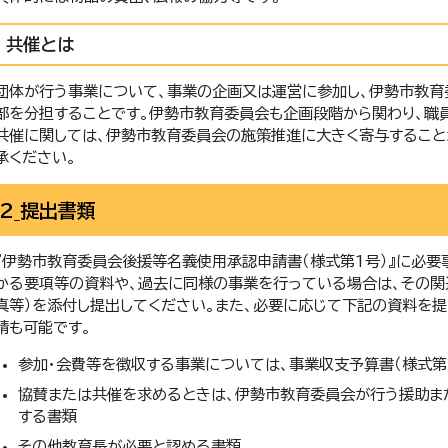
共催とは
団体が行う事業について、事業の企画又は運営に参加し、伊勢市教育
部を分担することです。伊勢市教育委員会も企画段階から関わり、職員
共催に関しては、伊勢市教育委員会の施策推進に大きく寄与すること
承ください。
2_提出書類
『伊勢市教育委員会後援等名義使用承認申請書（様式第1号）』に必要
かる要項等の資料や、過去に同様の事業を行っている場合は、その関連
真等）を添付し提出してください。また、必要に応じて下記の資料を提
請も可能です。
参加・会費等を徴収する事業については、事業収支予算書（様式第
協賛または共催を求めるときは、伊勢市教育委員会が行う援助ま
する書類
その他教育長が必要と認める書類