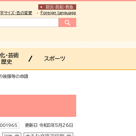
防災・防犯
・
救急
字サイズ・色の変更
Foreign language
化・芸術
スポーツ
歴史
の後援等の申請
更新日 令和8年5月26日
001965