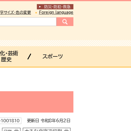
防災・防犯
・
救急
字サイズ・色の変更
Foreign language
化・芸術
スポーツ
歴史
更新日 令和8年6月2日
1001810