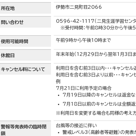
伊勢市二見町荘2066
所在地
0596-42-1117（二見生涯学習セン
問い合わせ
※受付時間：午前8時30分から午後5
午前9時から午後10時まで
使用可能時間
年末年始（12月29日から翌年1月3日ま
休館日
利用日を含む前3日以内・・・キャンセル
キャンセル料について
利用日を含む前3日より以前・・・キャン
例
7月21日に利用予定の場合
7月19日以降のキャンセルは返金な
7月18日以前のキャンセルは全額返
※利用日を変更する場合も同様の考え方
台風等の接近に伴い
警報等発表時の臨時閉
警戒レベル3（高齢者等避難）の発
鎖