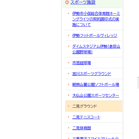
スポーツ施設
伊勢市小俣総合体育館ネーミ
ングライツの契約調印式の実
施について
伊勢フットボールヴィレッジ
ダイムスタジアム伊勢（倉田山
公園野球場）
市営庭球場
宮川スポーツグラウンド
朝熊山麓公園ソフトボール場
大仏山公園スポーツセンター
二見グラウンド
二見テニスコート
二見体育館
三重電子スマイルアリーナ小