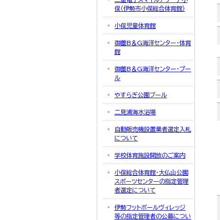
俣（伊勢市小俣総合体育館）
小俣児童体育館
御薗B＆G海洋センター・体育
館
御薗B＆G海洋センター・プー
ル
やすらぎ公園プール
二見浦海水浴場
自動販売機設置業者選定入札
について
学校体育施設開放のご案内
小俣総合体育館・大仏山公園
スポーツセンターの指定管理
者選定について
伊勢フットボールヴィレッジ
等の指定管理者の公募につい