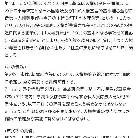
第1条 この条例は、すべての国民に基本的人権の享有を保障し、法
の下の平等を定める日本国憲法及び世界人権宣言の基本理念並びに
伊勢市人権尊重都市宣言の主旨（以下「基本理念等」という。）にのっ
とり、市及び市民等の責務、人権が尊重され守られる社会の実現の推
進に関する施策（以下「人権施策」という。）の基本となる事項その他必
要な事項を定めることにより、人権施策を総合的に推進し、もって人権
が尊重され守られる明るく住みよい社会の実現に寄与することを目的
とする。
（市の責務）
第2条 市は、基本理念等にのっとり、人権施策を総合的かつ計画的
に策定し、及び実施する責務を有する。
2 市は、啓発活動等を通じて、基本理念等に関する市民及び事業者
（本市の区域内に事務所又は事業所を有する個人又は法人その他の
団体をいう。以下同じ。）の理解を深めるよう努めなければならない。
3 市は、市行政のあらゆる分野において、人権尊重の視点に立った
施策の策定及び実施に努めなければならない。
（市民等の責務）