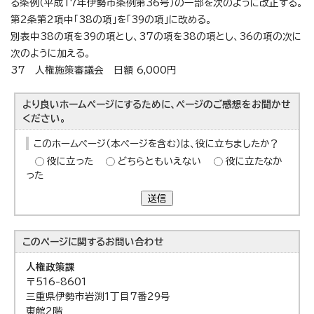
る条例（平成17年伊勢市条例第36号）の一部を次のように改正する。
第2条第2項中「38の項」を「39の項」に改める。
別表中38の項を39の項とし、37の項を38の項とし、36の項の次に
次のように加える。
37 人権施策審議会 日額 6,000円
より良いホームページにするために、ページのご感想をお聞かせ
ください。
このホームページ（本ページを含む）は、役に立ちましたか？
役に立った
どちらともいえない
役に立たなか
った
送信
このページに関する
お問い合わせ
人権政策課
〒516-8601
三重県伊勢市岩渕1丁目7番29号
東館2階