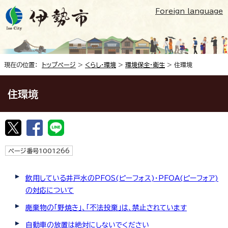
Foreign language
現在の位置：
トップページ
>
くらし・環境
>
環境保全・衛生
> 住環境
住環境
ページ番号1001266
飲用している井戸水のPFOS(ピーフォス)・PFOA(ピーフォア)
の対応について
廃棄物の「野焼き」、「不法投棄」は、禁止されています
自動車の放置は絶対にしないでください