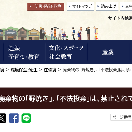
防災・防犯
・
救急
サイトマップ
読み上げ
文
サイト内検
環境
>
環境保全・衛生
>
住環境
> 廃棄物の「野焼き」、「不法投棄」は、
廃棄物の「野焼き」、「不法投棄」は、禁止され
ページ番号1