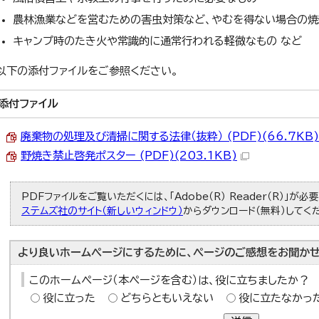
農林漁業などを営むための害虫対策など、やむを得ない場合の焼
キャンプ時のたき火や常識的に通常行われる軽微なもの など
以下の添付ファイルをご参照ください。
添付ファイル
廃棄物の処理及び清掃に関する法律（抜粋） (PDF)(66.7KB)
野焼き禁止啓発ポスター (PDF)(203.1KB)
PDFファイルをご覧いただくには、「Adobe（R） Reader（R）」が
ステムズ社のサイト（新しいウィンドウ）
からダウンロード（無料）してく
より良いホームページにするために、ページのご感想をお聞かせ
このホームページ（本ページを含む）は、役に立ちましたか？
役に立った
どちらともいえない
役に立たなかっ