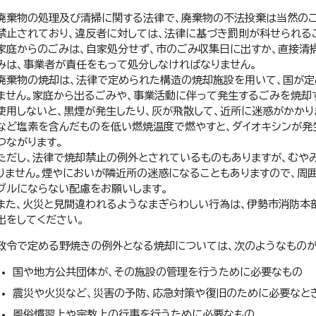
廃棄物の処理及び清掃に関する法律で、廃棄物の不法投棄は当然のこ
禁止されており、違反者に対しては、法律に基づき罰則が科せられる
家庭からのごみは、自家処分せず、市のごみ収集日に出すか、直接清
みは、事業者が責任をもって処分しなければなりません。
廃棄物の焼却は、法律で定められた構造の焼却施設を用いて、国が定
ません。家庭から出るごみや、事業活動に伴って発生するごみを焼却
使用しないと、黒煙が発生したり、灰が飛散して、近所に迷惑がかかり
など塩素を含んだものを低い燃焼温度で燃やすと、ダイオキシンが発
つながります。
ただし、法律で焼却禁止の例外とされているものもありますが、むや
りません。煙やにおいが隣近所の迷惑になることもありますので、周
ブルにならない配慮をお願いします。
また、火災と見間違われるようなまぎらわしい行為は、伊勢市消防本部（電
出をしてください。
政令で定める野焼きの例外となる焼却については、次のようなものが
国や地方公共団体が、その施設の管理を行うために必要なもの
震災や火災など、災害の予防、応急対策や復旧のために必要なと
風俗慣習上や宗教上の行事を行うために必要なもの