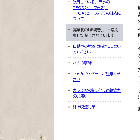
飲用している井戸水の
PFOS(ピーフォス)・
PFOA(ピーフォア)の対応に
ついて
廃棄物の「野焼き」、「不法投
棄」は、禁止されています
自動車の放置は絶対にしない
でください
ハチの駆除
セアカゴケグモにご注意くだ
さい
カラスの営巣に伴う通報協力
のお願い
路上喫煙対策