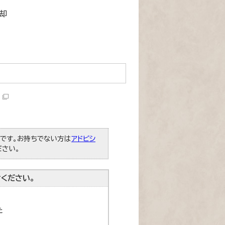
却
必要です。お持ちでない方は
アドビシ
ださい。
ください。
た