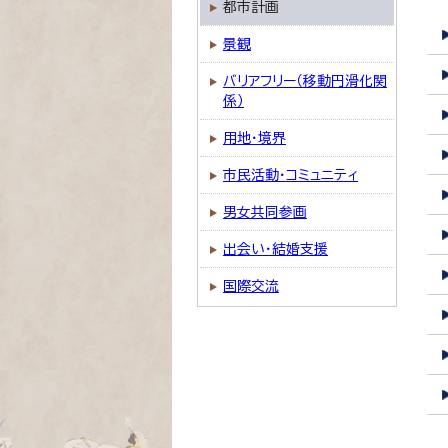
都市計画
景観
バリアフリー（移動円滑化関
係）
用地・境界
市民活動・コミュニティ
男女共同参画
出会い・結婚支援
国際交流