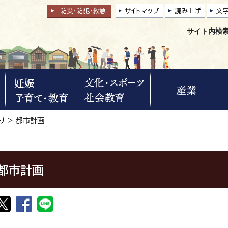
防災・防犯
・
救急
サイトマップ
読み上げ
文
サイト内検
り
> 都市計画
都市計画