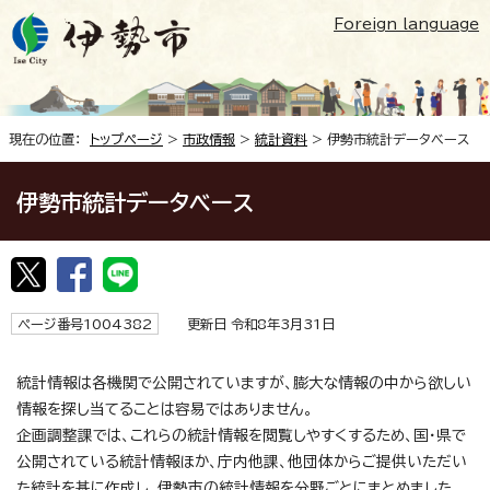
Foreign language
現在の位置：
トップページ
>
市政情報
>
統計資料
> 伊勢市統計データベース
伊勢市統計データベース
ページ番号1004382
更新日 令和8年3月31日
統計情報は各機関で公開されていますが、膨大な情報の中から欲しい
情報を探し当てることは容易ではありません。
企画調整課では、これらの統計情報を閲覧しやすくするため、国・県で
公開されている統計情報ほか、庁内他課、他団体からご提供いただい
た統計を基に作成し、伊勢市の統計情報を分野ごとにまとめました。