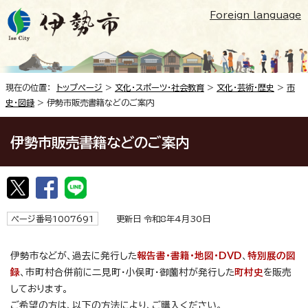
Foreign language
現在の位置：
トップページ
>
文化・スポーツ・社会教育
>
文化・芸術・歴史
>
市
史・図録
> 伊勢市販売書籍などのご案内
伊勢市販売書籍などのご案内
ページ番号1007691
更新日 令和8年4月30日
伊勢市などが、過去に発行した
報告書・書籍・地図・DVD
、
特別展の図
録
、市町村合併前に二見町・小俣町・御薗村が発行した
町村史
を販売
しております。
ご希望の方は、以下の方法により、ご購入ください。