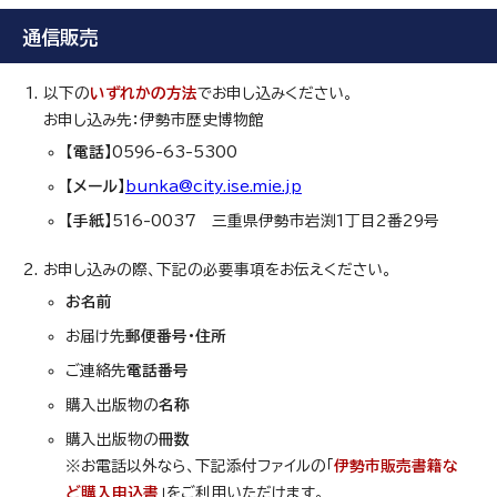
通信販売
以下の
いずれかの方法
でお申し込みください。
お申し込み先：伊勢市歴史博物館
【電話】
0596-63-5300
【メール】
bunka@city.ise.mie.jp
【手紙】
516-0037 三重県伊勢市岩渕1丁目2番29号
お申し込みの際、下記の必要事項をお伝えください。
お名前
お届け先
郵便番号・住所
ご連絡先
電話番号
購入出版物の
名称
購入出版物の
冊数
※お電話以外なら、下記添付ファイルの「
伊勢市販売書籍な
ど購入申込書
」をご利用いただけます。