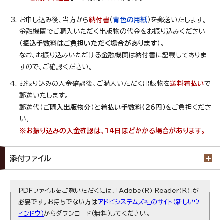
お申し込み後、当方から
納付書
（
青色の用紙
）を郵送いたします。
金融機関でご購入いただく出版物の代金をお振り込みください
（
振込手数料はご負担いただく場合があります
）。
なお、お振り込みいただける
金融機関
は
納付書
に記載してありま
すので、ご確認ください。
お振り込みの入金確認後、ご購入いただく出版物を
送料着払い
で
郵送いたします。
郵送代（
ご購入出版物分
）と
着払い手数料（26円）
をご負担くださ
い。
※お振り込みの入金確認は、14日ほどかかる場合があります。
添付ファイル
PDFファイルをご覧いただくには、「Adobe（R） Reader（R）」が
必要です。お持ちでない方は
アドビシステムズ社のサイト（新しいウ
ィンドウ）
からダウンロード（無料）してください。