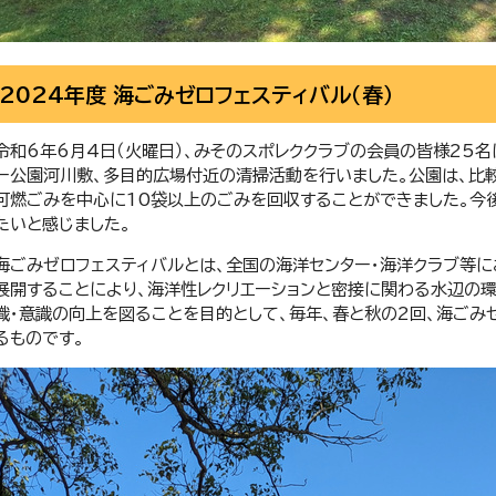
2024年度 海ごみゼロフェスティバル（春）
令和6年6月4日（火曜日）、みそのスポレククラブの会員の皆様25
ー公園河川敷、多目的広場付近の清掃活動を行いました。公園は、比
可燃ごみを中心に10袋以上のごみを回収することができました。今
たいと感じました。
海ごみゼロフェスティバルとは、全国の海洋センター・海洋クラブ等
展開することにより、海洋性レクリエーションと密接に関わる水辺の
識・意識の向上を図ることを目的として、毎年、春と秋の2回、海ごみ
るものです。