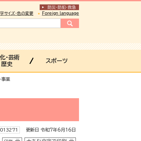
防災・防犯
・
救急
字サイズ・色の変更
Foreign language
化・芸術
スポーツ
歴史
ー事業
更新日 令和7年6月16日
013271