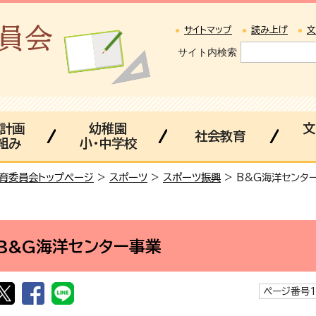
サイトマップ
読み上げ
文
サイト内検索
・計画
幼稚園
文
社会教育
組み
小・中学校
育委員会トップページ
>
スポーツ
>
スポーツ振興
> B&G海洋センタ
B&G海洋センター事業
ページ番号1