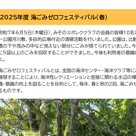
2025年度 海ごみゼロフェスティバル（春）
令和7年6月5日（木曜日）、みそのスポレククラブの会員の皆様18
ー公園河川敷、多目的広場付近の清掃活動を行いました。公園は、比
橋の下や茂みの中など見えない部分にごみが捨てられていました。
に5袋以上のごみを回収することができました。今後も利用者の意識
た。
海ごみゼロフェスティバルとは、全国の海洋センター・海洋クラブ等
展開することにより、海洋性レクリエーションと密接に関わる水辺の
識・意識の向上を図ることを目的として、毎年、春と秋の2回、海ごみ
るものです。