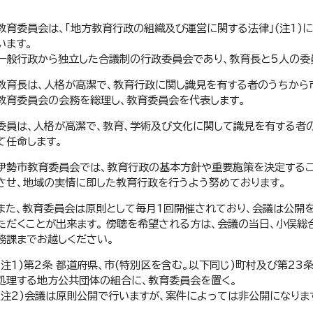
教育委員会は、「地方教育行政の組織及び運営に関する法律」(注1)
います。
一般行政から独立した合議制の行政委員会であり、教育長と5人の委
教育長は、人格が高潔で、教育行政に関し識見を有する者のうちから
教育委員会の会務を総理し、教育委員会を代表します。
委員は、人格が高潔で、教育、学術及び文化に関して識見を有する者
て任命します。
伊勢市教育委員会では、教育行政の基本方針や重要施策を決定するこ
させ、地域の実情に即した教育行政を行うよう努めております。
また、教育委員会は原則として毎月1回開催されており、会議は公開を
ただくことが出来ます。 傍聴を希望される方は、会議の当日、小俣
務課までお越しください。
(注1)第2条 都道府県、市(特別区を含む。以下同じ)町村及び第2
処理する地方公共団体の組合に、教育委員会を置く。
(注2)会議は原則公開で行いますが、案件によっては非公開になりま