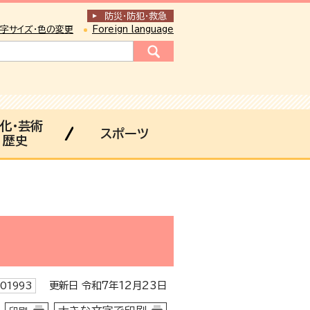
防災・防犯
・
救急
字サイズ・色の変更
Foreign language
化・芸術
スポーツ
歴史
更新日 令和7年12月23日
01993