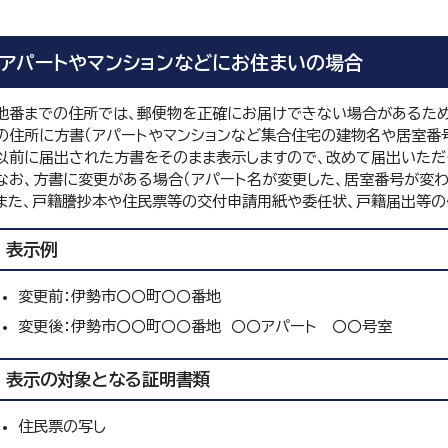
アパートやマンションなどにお住まいの場合
地番までの住所では、郵便物を正確にお届けできない場合があるため、
の住所に方書（アパートやマンションなど集合住宅の建物名や居室番号
以前に届出された方書をそのまま表示しますので、改めて届出いただ
なお、方書に変更がある場合（アパート名が変更した、居室番号が変わ
また、戸籍謄抄本や住民票等の交付申請用紙や委任状、戸籍届出等の
表示例
変更前：伊勢市〇〇町〇〇番地
変更後：伊勢市〇〇町〇〇番地 〇〇アパート 〇〇号室
表示の対象となる証明書類
住民票の写し