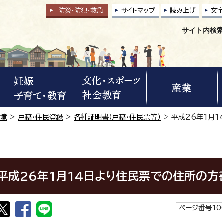
防災・防犯
・
救急
サイトマップ
読み上げ
文
サイト内検
環境
>
戸籍・住民登録
>
各種証明書（戸籍・住民票等）
> 平成26年1月
平成26年1月14日より住民票での住所の方
ページ番号10