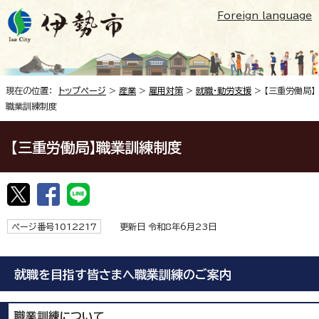
Foreign language
現在の位置：
トップページ
>
産業
>
雇用対策
>
就職・勤労支援
> 【三重労働局】
職業訓練制度
【三重労働局】職業訓練制度
ページ番号1012217
更新日 令和8年6月23日
就職を目指す皆さまへ職業訓練のご案内
職業訓練について