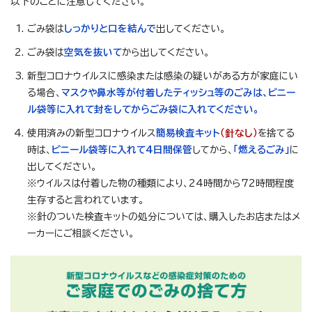
以下のことに注意してください。
ごみ袋は
しっかりと口を結んで
出してください。
ごみ袋は
空気を抜いて
から出してください。
新型コロナウイルスに感染または感染の疑いがある方が家庭にい
る場合、
マスクや鼻水等が付着したティッシュ等のごみは、ビニー
ル袋等に入れて封をしてから
ごみ袋に入れてください。
使用済みの新型コロナウイルス
簡易検査キット
（針なし）
を捨てる
時は、
ビニール袋等に入れて4日間保管
してから、
「燃えるごみ」
に
出してください。
※ウイルスは付着した物の種類により、24時間から72時間程度
生存すると言われています。
※針のついた検査キットの処分については、購入したお店またはメ
ーカーにご相談ください。