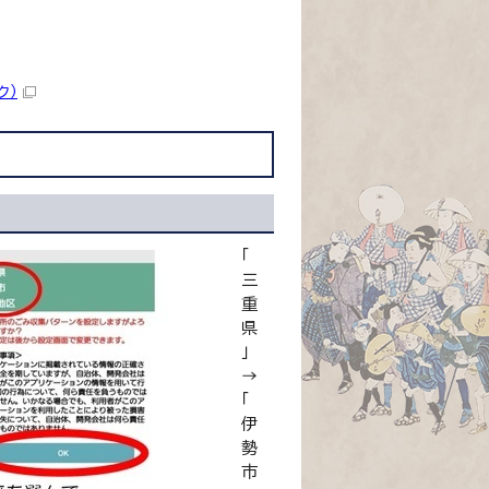
ク）
「
三
重
県
」
→
「
伊
勢
市