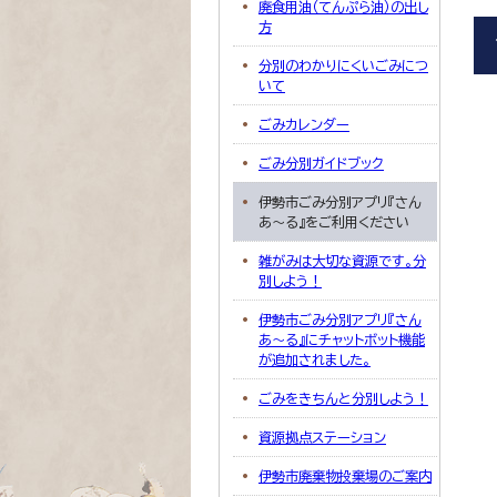
廃食用油（てんぷら油）の出し
方
分別のわかりにくいごみにつ
いて
ごみカレンダー
ごみ分別ガイドブック
伊勢市ごみ分別アプリ『さん
あ～る』をご利用ください
雑がみは大切な資源です。分
別しよう！
伊勢市ごみ分別アプリ『さん
あ～る』にチャットボット機能
が追加されました。
ごみをきちんと分別しよう！
資源拠点ステーション
伊勢市廃棄物投棄場のご案内