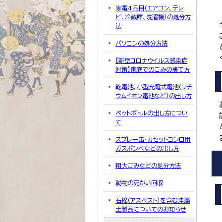
家電4品目（エアコン、テレ
ビ、冷蔵庫、洗濯機）の処分方
法
パソコンの処分方法
【新型コロナウイルス感染症
対策】家庭でのごみの捨て方
乾電池、小型充電式電池（リチ
ウムイオン電池など）の出し方
ペットボトルの出し方につい
て
スプレー缶・カセットコンロ用
ガスボンベなどの出し方
粗大ごみなどの処分方法
動物の死がい回収
石綿（アスベスト）を含む珪藻
土製品についてのお知らせ