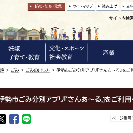
防災・防犯
・
救急
サイトマップ
読み上げ
文
サイト内検
環境
>
ごみ
>
ごみの出し方
> 伊勢市ごみ分別アプリ『さんあ～る』をご
伊勢市ごみ分別アプリ『さんあ～る』をご利用
ページ番号1