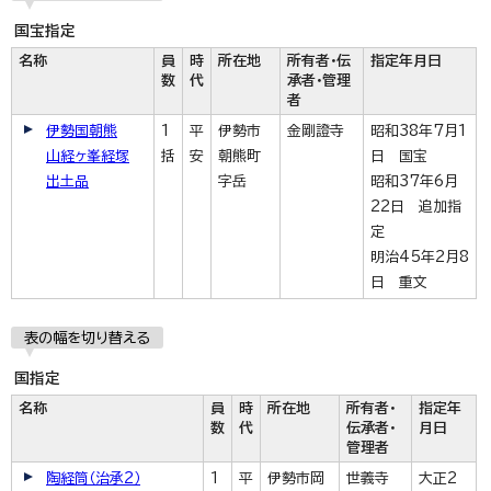
国宝指定
名称
員
時
所在地
所有者・伝
指定年月日
数
代
承者・管理
者
伊勢国朝熊
1
平
伊勢市
金剛證寺
昭和38年7月1
山経ヶ峯経塚
括
安
朝熊町
日 国宝
出土品
字岳
昭和37年6月
22日 追加指
定
明治45年2月8
日 重文
表の幅を切り替える
国指定
名称
員
時
所在地
所有者・
指定年
数
代
伝承者・
月日
管理者
陶経筒（治承2）
1
平
伊勢市岡
世義寺
大正2