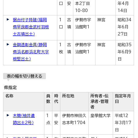
口
安
本2丁目
年4月
10-80
14日
据台付子持𤭯（福岡
1
古
伊勢市宇
神宮
昭和34
県早良郡金武村羽根
口
墳
治館町1
年6月
土古墳出土）
27日
金銅透彫金具（静岡
1
古
伊勢市宇
神宮
昭和35
県浜名郡浜北町大字
枚
墳
治館町1
年6月9
根堅出土）
日
表の幅を切り替える
県指定
名称
員
時
所在地
所有者・伝
指定年月
数
代
承者・管理
日
者
木簡（柚井遺
1
平
伊勢市神田久
皇學館大学
平成12
跡出土2号）
点
安
志本町1704
年3月17
日