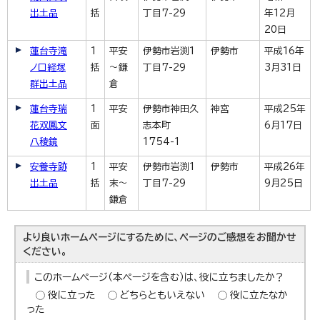
出土品
括
丁目7-29
年12月
20日
蓮台寺滝
1
平安
伊勢市岩渕1
伊勢市
平成16年
ノ口経塚
括
～鎌
丁目7-29
3月31日
群出土品
倉
蓮台寺瑞
1
平安
伊勢市神田久
神宮
平成25年
花双鳳文
面
志本町
6月17日
八稜鏡
1754-1
安養寺跡
1
平安
伊勢市岩渕1
伊勢市
平成26年
出土品
括
末～
丁目7-29
9月25日
鎌倉
より良いホームページにするために、ページのご感想をお聞かせ
ください。
このホームページ（本ページを含む）は、役に立ちましたか？
役に立った
どちらともいえない
役に立たなか
った