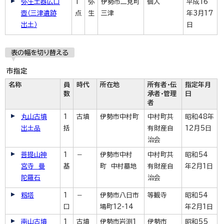
弥生土器広口
1
弥
伊勢市二見町
個人
平成16
壺（三津遺跡
点
生
三津
年3月17
出土）
日
表の幅を切り替える
市指定
名称
員
時代
所在地
所有者・伝
指定年月
数
承者・管理
日
者
丸山古墳
1
古墳
伊勢市中村町
中村町共
昭和48年
出土品
括
有財産自
12月5日
治会
菩提山神
1
－
伊勢市中村
中村町共
昭和54
宮寺 曼
基
町 中村墓地
有財産自
年2月1日
陀羅石
治会
籾塔
1
－
伊勢市八日市
等観寺
昭和54
口
場町12-14
年2月1日
南山古墳
1
古墳
伊勢市岩渕1
伊勢市
昭和55