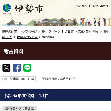
Foreign language
現在の位置：
トップページ
>
文化・スポーツ・社会教育
>
文化・芸術・歴史
>
文化
財・史跡
>
伊勢市の文化財
> 考古資料
考古資料
ページ番号1002184
更新日 令和2年6月15日
指定有形文化財 13件
表の幅を切り替える