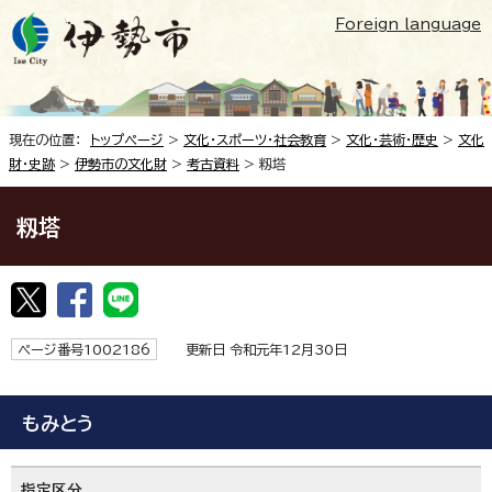
Foreign language
現在の位置：
トップページ
>
文化・スポーツ・社会教育
>
文化・芸術・歴史
>
文化
財・史跡
>
伊勢市の文化財
>
考古資料
> 籾塔
籾塔
ページ番号1002186
更新日 令和元年12月30日
もみとう
指定区分