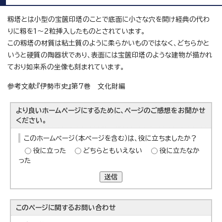
籾塔とは小型の宝篋印塔のことで底面に小さな穴を開け経典の代わ
りに籾を1～2粒挿入したものとされています。
この籾塔の材質は粘土質のように柔らかいものではなく、どちらかと
いうと硬質の陶器状であり、表面には宝篋印塔のような建物が描かれ
ており如来系の坐像も刻まれています。
参考文献:『伊勢市史』第7巻 文化財編
より良いホームページにするために、ページのご感想をお聞かせ
ください。
このホームページ（本ページを含む）は、役に立ちましたか？
役に立った
どちらともいえない
役に立たなか
った
送信
このページに関する
お問い合わせ