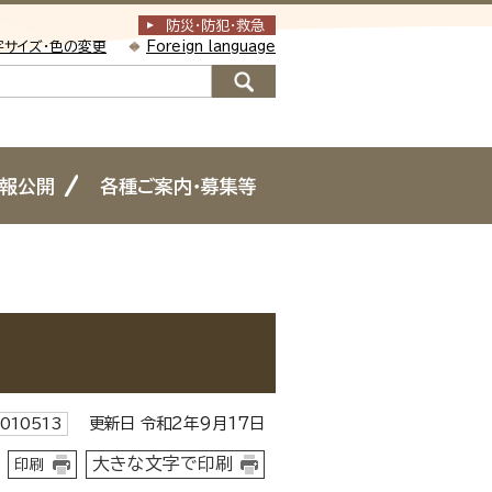
防災・防犯
・
救急
字サイズ・色の変更
Foreign language
情報公開
各種ご案内・募集等
更新日 令和2年9月17日
010513
大きな文字で印刷
印刷