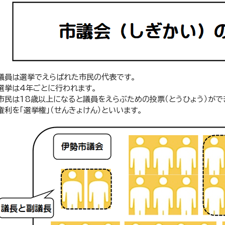
議員は選挙でえらばれた市民の代表です。
選挙は4年ごとに行われます。
市民は18歳以上になると議員をえらぶための投票（とうひょう）がで
権利を「選挙権」（せんきょけん）といいます。