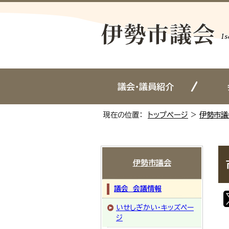
議会・議員紹介
現在の位置：
トップページ
>
伊勢市議
伊勢市議会
議会 会議情報
いせしぎかい・キッズペー
ジ