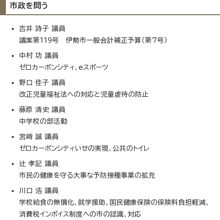
市政を問う
吉井 詩子 議員
議案第119号 伊勢市一般会計補正予算（第7号）
中村 功 議員
ゼロカーボンシティ、eスポーツ
野口 佳子 議員
改正児童福祉法への対応と児童虐待の防止
藤原 清史 議員
中学校の部活動
宮﨑 誠 議員
ゼロカーボンシティいせの実現、公共のトイレ
辻 孝記 議員
市民の健康を守る大事な予防接種事業の拡充
川口 浩 議員
学校給食の無償化、就学援助、国民健康保険の保険料負担軽減、
消費税インボイス制度への市の認識、対応