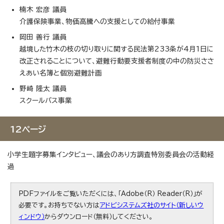
楠木 宏彦 議員
介護保険事業、物価高騰への支援としての給付事業
岡田 善行 議員
越境した竹木の枝の切り取りに関する民法第233条が4月1日に
改正されることについて、避難行動要支援者制度の中の防災ささ
えあい名簿と個別避難計画
野崎 隆太 議員
スクールバス事業
12ページ
小学生題字募集インタビュー、議会のあり方調査特別委員会の活動経
過
PDFファイルをご覧いただくには、「Adobe（R） Reader（R）」が
必要です。お持ちでない方は
アドビシステムズ社のサイト（新しいウ
ィンドウ）
からダウンロード（無料）してください。