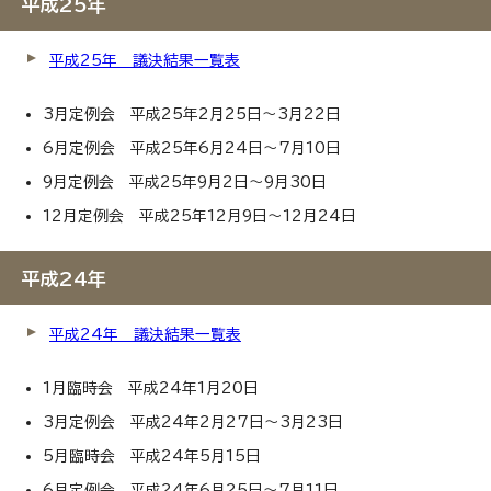
平成25年
平成25年 議決結果一覧表
3月定例会 平成25年2月25日～3月22日
6月定例会 平成25年6月24日～7月10日
9月定例会 平成25年9月2日～9月30日
12月定例会 平成25年12月9日～12月24日
平成24年
平成24年 議決結果一覧表
1月臨時会 平成24年1月20日
3月定例会 平成24年2月27日～3月23日
5月臨時会 平成24年5月15日
6月定例会 平成24年6月25日～7月11日