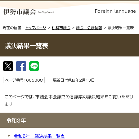
Foreign language
現在の位置：
トップページ
>
伊勢市議会
>
議会 会議情報
> 議決結果一覧表
議決結果一覧表
ページ番号1005308
更新日 令和8年2月13日
このページでは、市議会本会議での各議案の議決結果をご覧いただけ
ます。
令和8年
令和8年 議決結果一覧表