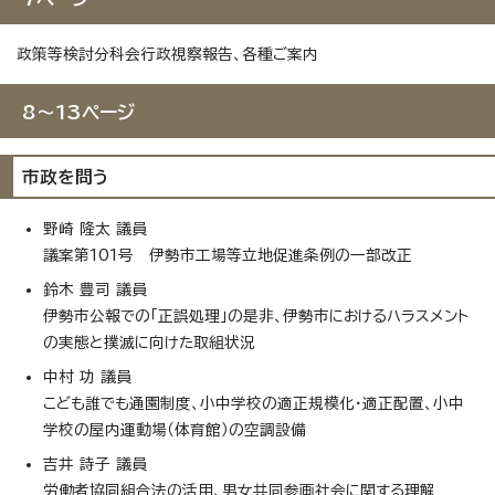
政策等検討分科会行政視察報告、各種ご案内
8～13ページ
市政を問う
野崎 隆太 議員
議案第101号 伊勢市工場等立地促進条例の一部改正
鈴木 豊司 議員
伊勢市公報での「正誤処理」の是非、伊勢市におけるハラスメント
の実態と撲滅に向けた取組状況
中村 功 議員
こども誰でも通園制度、小中学校の適正規模化・適正配置、小中
学校の屋内運動場（体育館）の空調設備
吉井 詩子 議員
労働者協同組合法の活用、男女共同参画社会に関する理解