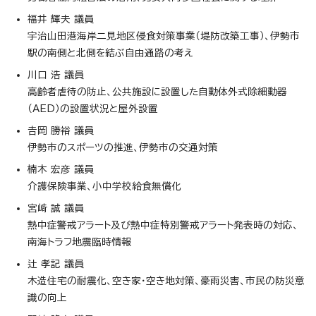
福井 輝夫 議員
宇治山田港海岸二見地区侵食対策事業（堤防改築工事）、伊勢市
駅の南側と北側を結ぶ自由通路の考え
川口 浩 議員
高齢者虐待の防止、公共施設に設置した自動体外式除細動器
（AED）の設置状況と屋外設置
𠮷岡 勝裕 議員
伊勢市のスポーツの推進、伊勢市の交通対策
楠木 宏彦 議員
介護保険事業、小中学校給食無償化
宮﨑 誠 議員
熱中症警戒アラート及び熱中症特別警戒アラート発表時の対応、
南海トラフ地震臨時情報
辻 孝記 議員
木造住宅の耐震化、空き家・空き地対策、豪雨災害、市民の防災意
識の向上