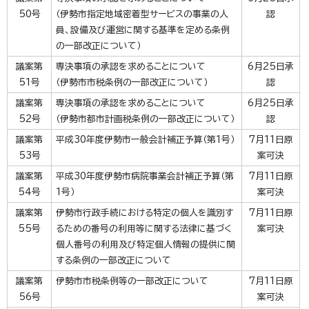
50号
（伊勢市指定地域密着型サービスの事業の人
認
員、設備及び運営に関する基準を定める条例
の一部改正について）
議案第
専決事項の承認を求めることについて
6月25日承
51号
（伊勢市市税条例の一部改正について）
認
議案第
専決事項の承認を求めることについて
6月25日承
52号
（伊勢市都市計画税条例の一部改正について）
認
議案第
平成30年度伊勢市一般会計補正予算（第1号）
7月11日原
53号
案可決
議案第
平成30年度伊勢市病院事業会計補正予算（第
7月11日原
54号
1号）
案可決
議案第
伊勢市行政手続における特定の個人を識別す
7月11日原
55号
るための番号の利用等に関する法律に基づく
案可決
個人番号の利用及び特定個人情報の提供に関
する条例の一部改正について
議案第
伊勢市市税条例等の一部改正について
7月11日原
56号
案可決