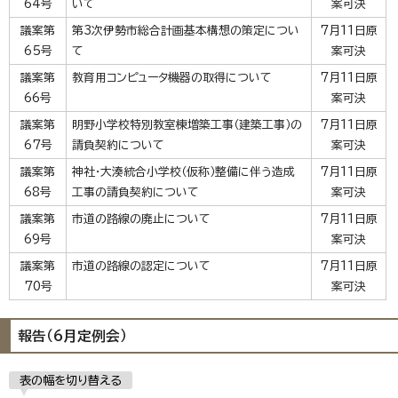
64号
いて
案可決
議案第
第3次伊勢市総合計画基本構想の策定につい
7月11日原
65号
て
案可決
議案第
教育用コンピュータ機器の取得について
7月11日原
66号
案可決
議案第
明野小学校特別教室棟増築工事（建築工事）の
7月11日原
67号
請負契約について
案可決
議案第
神社・大湊統合小学校（仮称）整備に伴う造成
7月11日原
68号
工事の請負契約について
案可決
議案第
市道の路線の廃止について
7月11日原
69号
案可決
議案第
市道の路線の認定について
7月11日原
70号
案可決
報告（6月定例会）
表の幅を切り替える