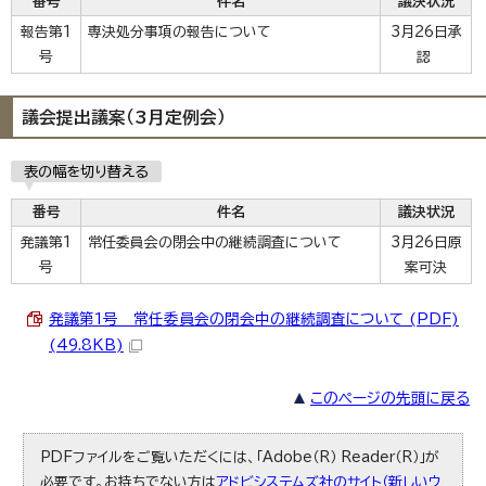
番号
件名
議決状況
報告第1
専決処分事項の報告について
3月26日承
号
認
議会提出議案（3月定例会）
表の幅を切り替える
番号
件名
議決状況
発議第1
常任委員会の閉会中の継続調査について
3月26日原
号
案可決
発議第1号 常任委員会の閉会中の継続調査について (PDF)
(49.8KB)
このページの先頭に戻る
PDFファイルをご覧いただくには、「Adobe（R） Reader（R）」が
必要です。お持ちでない方は
アドビシステムズ社のサイト（新しいウ