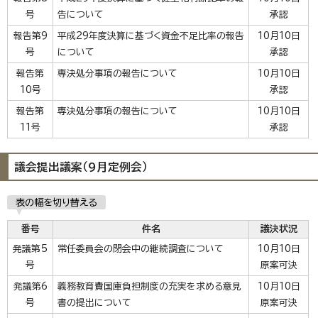
号
告について
承認
報告第9
平成29年度決算に基づく資金不足比率の報告
10月10日
号
について
承認
報告第
専決処分事項の報告について
10月10日
10号
承認
報告第
専決処分事項の報告について
10月10日
11号
承認
議会提出議案（9月定例会）
表の幅を切り替える
番号
件名
議決状況
発議第5
常任委員会の閉会中の継続調査について
10月10日
号
原案可決
発議第6
義務教育費国庫負担制度の充実を求める意見
10月10日
号
書の提出について
原案可決