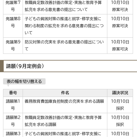
発議第7
教職員定数改善計画の策定・実施と教育予算
10月10日
号
拡充を求める意見書の提出について
原案可決
発議第8
子どもの貧困対策の推進と就学・修学支援に
10月10日
号
関わる制度の拡充を求める意見書の提出につ
原案可決
いて
発議第9
防災対策の充実を求める意見書の提出につい
10月10日
号
て
原案可決
請願（9月定例会）
表の幅を切り替える
番号
件名
議決状況
請願第1
義務教育費国庫負担制度の充実を求める請願
10月10日
号
採択
請願第2
教職員定数改善計画の策定・実施と教育予算
10月10日
号
拡充を求める請願
採択
請願第3
子どもの貧困対策の推進と就学・修学支援に
10月10日