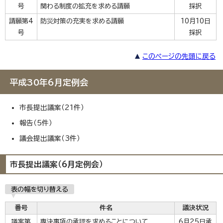
号
関わる制度の拡充を求める請願
採択
請願第4
防災対策の充実を求める請願
10月10日
号
採択
このページの先頭に戻る
平成30年6月定例会
市長提出議案（21件）
報告（5件）
議会提出議案（3件）
市長提出議案（6月定例会）
表の幅を切り替える
番号
件名
議決状況
議案第
専決事項の承認を求めることについて
6月25日承