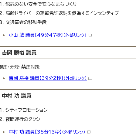
犯罪のない安全で安心なまちづくり
高齢ドライバーの運転免許返納を促進するインセンティブ
交通弱者の移動手段
小山 敏 議員【49分47秒】
（外部リンク）
吉岡 勝裕 議員
喫煙・分煙・禁煙対策
吉岡 勝裕 議員【39分2秒】
（外部リンク）
中村 功 議員
シティプロモーション
夜間運行のタクシー
中村 功 議員【35分13秒】
（外部リンク）