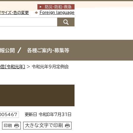
防災・防犯
・
救急
字サイズ・色の変更
Foreign language
情報公開
各種ご案内・募集等
信〔令和元年〕
> 令和元年9月定例会
更新日 令和8年7月31日
005467
大きな文字で印刷
印刷