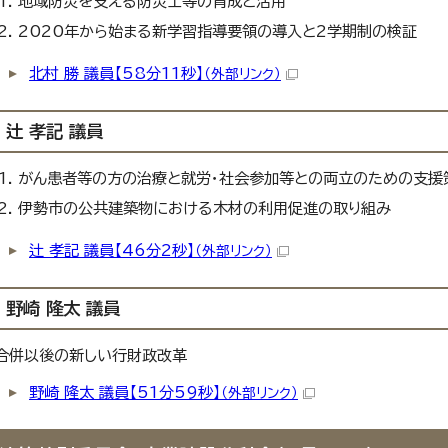
地域防災を支える防災士等の育成と活用
2020年から始まる新学習指導要領の導入と2学期制の検証
北村 勝 議員【58分11秒】
（外部リンク）
辻 孝記 議員
がん患者等の方の治療と就労・社会参加等との両立のための支援
伊勢市の公共建築物における木材の利用促進の取り組み
辻 孝記 議員【46分2秒】
（外部リンク）
野崎 隆太 議員
合併以後の新しい行財政改革
野崎 隆太 議員【51分59秒】
（外部リンク）