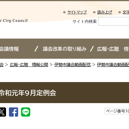
サイトマップ
読み上げ
文
サイト内検索
会議情報
議会改革の取り組み
広報・広聴 
会
>
広報・広聴 情報公開
>
伊勢市議会動画配信
>
伊勢市議会動画配
令和元年9月定例会
ページ番号1